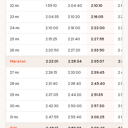
22 mi
1:59:10
2:04:40
2:10:10
2:15:
23 mi
2:04:35
2:10:20
2:16:05
2:21:
24 mi
2:10:00
2:16:00
2:22:00
2:28:
25 mi
2:15:25
2:21:40
2:27:55
2:34:
26 mi
2:20:50
2:27:20
2:33:50
2:40:
Maraton
2:22:01
2:28:34
2:35:07
2:41:
27 mi
2:26:15
2:33:00
2:39:45
2:46:
28 mi
2:31:40
2:38:40
2:45:40
2:52:
29 mi
2:37:05
2:44:20
2:51:35
2:58:
30 mi
2:42:30
2:50:00
2:57:30
3:05:
31 mi
2:47:55
2:55:40
3:03:25
3:11:10