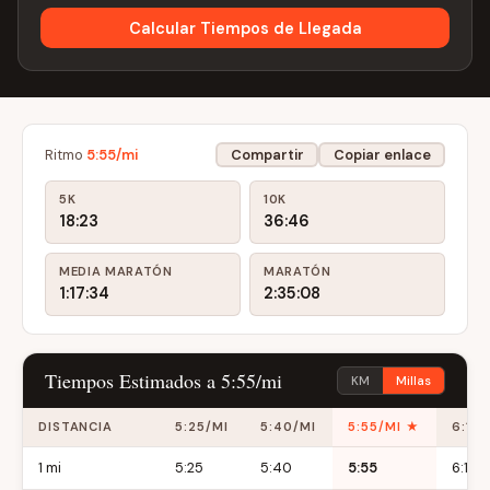
Calcular Tiempos de Llegada
Ritmo
5:55/mi
Compartir
Copiar enlace
5K
10K
18:23
36:46
MEDIA MARATÓN
MARATÓN
1:17:34
2:35:08
Tiempos Estimados a 5:55/mi
KM
Millas
DISTANCIA
5:25/MI
5:40/MI
5:55/MI ★
6:10/
1 mi
5:25
5:40
5:55
6:10