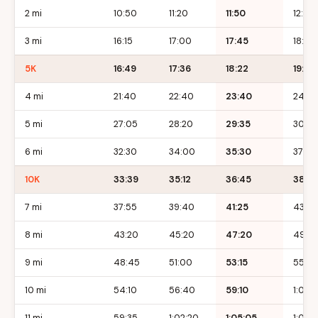
2 mi
10:50
11:20
11:50
12:20
3 mi
16:15
17:00
17:45
18:30
5K
16:49
17:36
18:22
19:09
4 mi
21:40
22:40
23:40
24:4
5 mi
27:05
28:20
29:35
30:5
6 mi
32:30
34:00
35:30
37:00
10K
33:39
35:12
36:45
38:19
7 mi
37:55
39:40
41:25
43:10
8 mi
43:20
45:20
47:20
49:2
9 mi
48:45
51:00
53:15
55:30
10 mi
54:10
56:40
59:10
1:01:
11 mi
59:35
1:02:20
1:05:05
1:07: