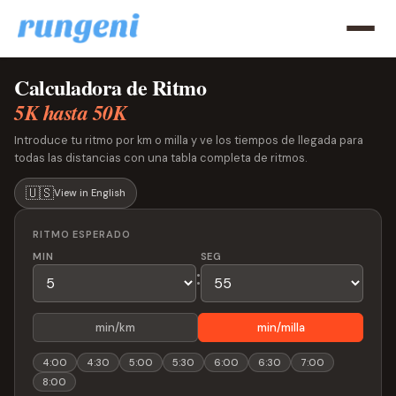
Calculadora de Ritmo
5K hasta 50K
Introduce tu ritmo por km o milla y ve los tiempos de llegada para
todas las distancias con una tabla completa de ritmos.
🇺🇸
View in English
RITMO ESPERADO
MIN
SEG
:
min/km
min/milla
4:00
4:30
5:00
5:30
6:00
6:30
7:00
8:00